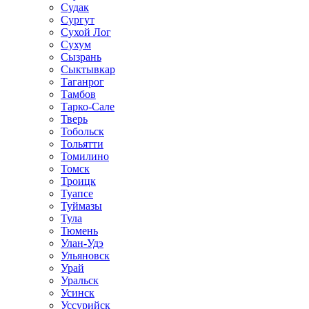
Судак
Сургут
Сухой Лог
Сухум
Сызрань
Сыктывкар
Таганрог
Тамбов
Тарко-Сале
Тверь
Тобольск
Тольятти
Томилино
Томск
Троицк
Туапсе
Туймазы
Тула
Тюмень
Улан-Удэ
Ульяновск
Урай
Уральск
Усинск
Уссурийск