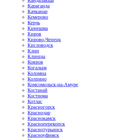
Кандалакша
Караганда
Качканар
Кемерово
Керчь
Кинешма
Киров
Кирово-Чепецк
Кисловодск
Клин
Клинцы
Ковров
Когалым
Коломна
Колпино
Комсомольск-на-Амуре
Костанай
Кострома
Котлас
Красногорск
Краснодар
Краснокамск
Красноперекопск
Краснотурьинск
Красноуфимск