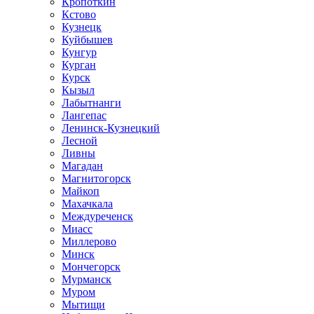
Кропоткин
Кстово
Кузнецк
Куйбышев
Кунгур
Курган
Курск
Кызыл
Лабытнанги
Лангепас
Ленинск-Кузнецкий
Лесной
Ливны
Магадан
Магнитогорск
Майкоп
Махачкала
Междуреченск
Миасс
Миллерово
Минск
Мончегорск
Мурманск
Муром
Мытищи