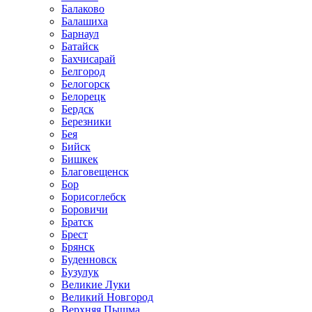
Балаково
Балашиха
Барнаул
Батайск
Бахчисарай
Белгород
Белогорск
Белорецк
Бердск
Березники
Бея
Бийск
Бишкек
Благовещенск
Бор
Борисоглебск
Боровичи
Братск
Брест
Брянск
Буденновск
Бузулук
Великие Луки
Великий Новгород
Верхняя Пышма