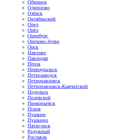
Обнинск
Одинцово
Озёрск
Октябрьский
Орел
Орёл
Оренбург
Орехово-Зуево
Орск
Павлово
Павлодар
Пенза
Первоуральск
Петрозаводск
Петропавловск
Петропавловск-Камчатский
Подольск
Полевской
Прокопьевск
Псков
Пушкин
Пушкино
Пятигорск
Радужный
Рославль