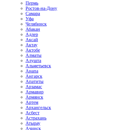
Пермь
Ростов-на-Дону
Самара
Уфа
Челябинск
Абакан
Адлер
Аксай
Актау
Актобе
Алматы
Алушта
Альметьевск
Анапа
Ангарск
Апатиты
Арзамас
Армавир
Армянск
Артем
Архангельск
Асбест
Астрахань
Атырау
Ачинск