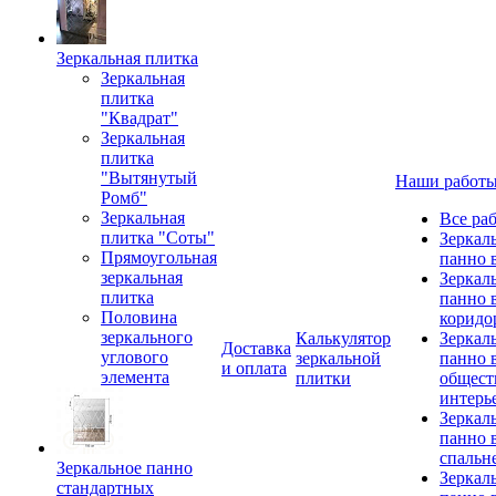
Зеркальная плитка
Зеркальная
плитка
"Квадрат"
Зеркальная
плитка
"Вытянутый
Наши работ
Ромб"
Зеркальная
Все ра
плитка "Соты"
Зеркал
Прямоугольная
панно 
зеркальная
Зеркал
плитка
панно 
Половина
коридо
зеркального
Калькулятор
Зеркал
Доставка
углового
зеркальной
панно 
и оплата
элемента
плитки
общест
интерь
Зеркал
панно 
спальн
Зеркальное панно
Зеркал
стандартных