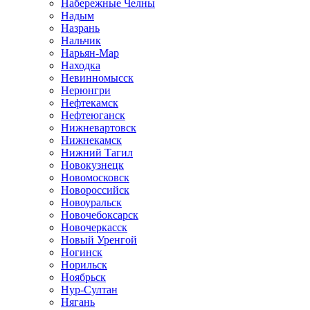
Набережные Челны
Надым
Назрань
Нальчик
Нарьян-Мар
Находка
Невинномысск
Нерюнгри
Нефтекамск
Нефтеюганск
Нижневартовск
Нижнекамск
Нижний Тагил
Новокузнецк
Новомосковск
Новороссийск
Новоуральск
Новочебоксарск
Новочеркасск
Новый Уренгой
Ногинск
Норильск
Ноябрьск
Нур-Султан
Нягань