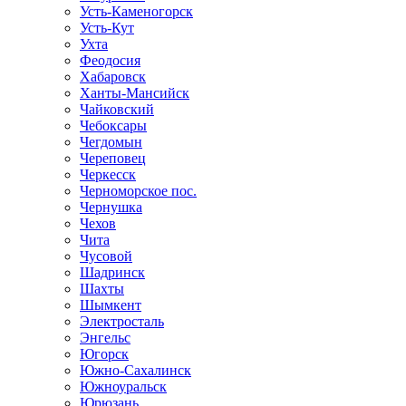
Усть-Каменогорск
Усть-Кут
Ухта
Феодосия
Хабаровск
Ханты-Мансийск
Чайковский
Чебоксары
Чегдомын
Череповец
Черкесск
Черноморское пос.
Чернушка
Чехов
Чита
Чусовой
Шадринск
Шахты
Шымкент
Электросталь
Энгельс
Югорск
Южно-Сахалинск
Южноуральск
Юрюзань