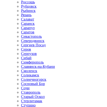
Россошь
Рубцовск
Рыбинск
Рязань
Салават
Саранск
Сарапул
Саратов
Севастополь
Северодвинск
Сергиев Посад
Серов
Серпухов
Сибай
Симферополь
Славянск-на-Кубани
Смоленск
Соликамск
Солнечногорск
Сосновый Бор
Сочи
Ставрополь
Старый Оскол
Стерлитамак
Ступино