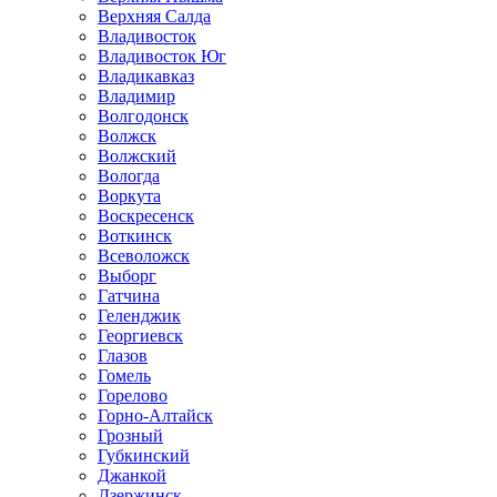
Верхняя Салда
Владивосток
Владивосток Юг
Владикавказ
Владимир
Волгодонск
Волжск
Волжский
Вологда
Воркута
Воскресенск
Воткинск
Всеволожск
Выборг
Гатчина
Геленджик
Георгиевск
Глазов
Гомель
Горелово
Горно-Алтайск
Грозный
Губкинский
Джанкой
Дзержинск