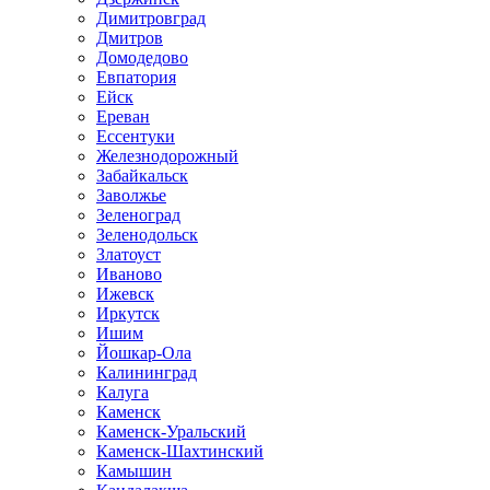
Димитровград
Дмитров
Домодедово
Евпатория
Ейск
Ереван
Ессентуки
Железнодорожный
Забайкальск
Заволжье
Зеленоград
Зеленодольск
Златоуст
Иваново
Ижевск
Иркутск
Ишим
Йошкар-Ола
Калининград
Калуга
Каменск
Каменск-Уральский
Каменск-Шахтинский
Камышин