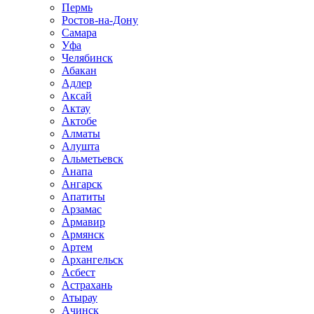
Пермь
Ростов-на-Дону
Самара
Уфа
Челябинск
Абакан
Адлер
Аксай
Актау
Актобе
Алматы
Алушта
Альметьевск
Анапа
Ангарск
Апатиты
Арзамас
Армавир
Армянск
Артем
Архангельск
Асбест
Астрахань
Атырау
Ачинск