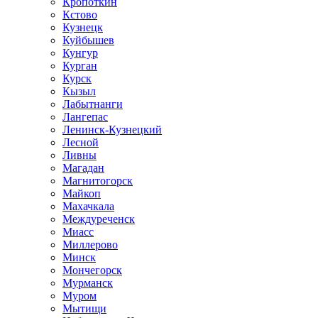
Кропоткин
Кстово
Кузнецк
Куйбышев
Кунгур
Курган
Курск
Кызыл
Лабытнанги
Лангепас
Ленинск-Кузнецкий
Лесной
Ливны
Магадан
Магнитогорск
Майкоп
Махачкала
Междуреченск
Миасс
Миллерово
Минск
Мончегорск
Мурманск
Муром
Мытищи