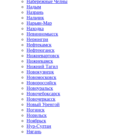
Набережные Челны
Надым
Назрань
Нальчик
Нарьян-Мар
Находка
Невинномысск
Нерюнгри
Нефтекамск
Нефтеюганск
Нижневартовск
Нижнекамск
Нижний Тагил
Новокузнецк
Новомосковск
Новороссийск
Новоуральск
Новочебоксарск
Новочеркасск
Новый Уренгой
Ногинск
Норильск
Ноябрьск
Нур-Султан
Нягань