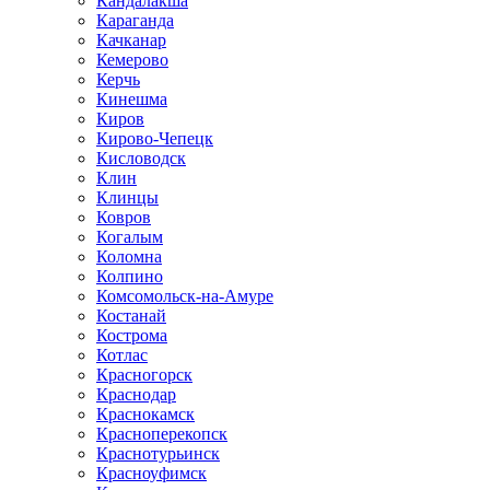
Кандалакша
Караганда
Качканар
Кемерово
Керчь
Кинешма
Киров
Кирово-Чепецк
Кисловодск
Клин
Клинцы
Ковров
Когалым
Коломна
Колпино
Комсомольск-на-Амуре
Костанай
Кострома
Котлас
Красногорск
Краснодар
Краснокамск
Красноперекопск
Краснотурьинск
Красноуфимск