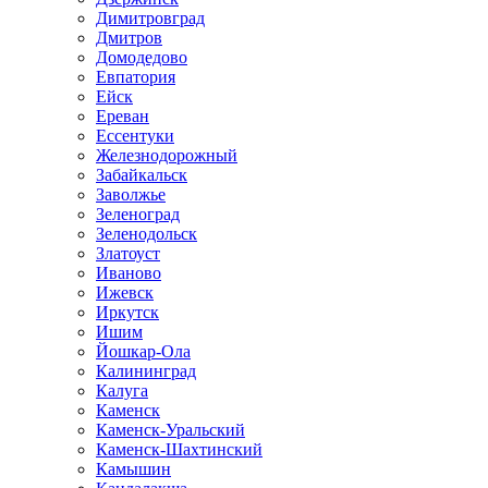
Димитровград
Дмитров
Домодедово
Евпатория
Ейск
Ереван
Ессентуки
Железнодорожный
Забайкальск
Заволжье
Зеленоград
Зеленодольск
Златоуст
Иваново
Ижевск
Иркутск
Ишим
Йошкар-Ола
Калининград
Калуга
Каменск
Каменск-Уральский
Каменск-Шахтинский
Камышин