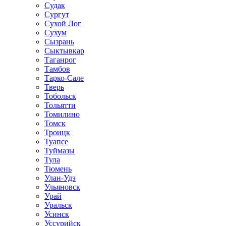
Судак
Сургут
Сухой Лог
Сухум
Сызрань
Сыктывкар
Таганрог
Тамбов
Тарко-Сале
Тверь
Тобольск
Тольятти
Томилино
Томск
Троицк
Туапсе
Туймазы
Тула
Тюмень
Улан-Удэ
Ульяновск
Урай
Уральск
Усинск
Уссурийск