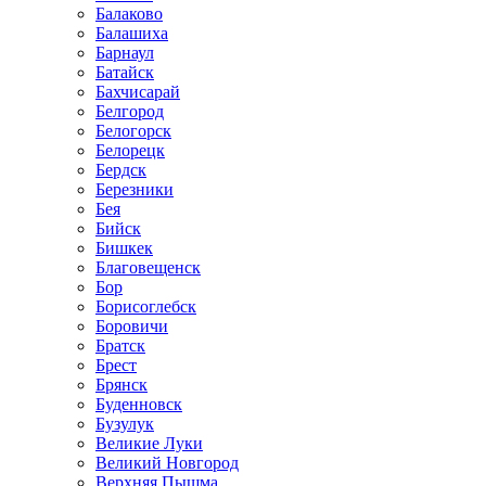
Балаково
Балашиха
Барнаул
Батайск
Бахчисарай
Белгород
Белогорск
Белорецк
Бердск
Березники
Бея
Бийск
Бишкек
Благовещенск
Бор
Борисоглебск
Боровичи
Братск
Брест
Брянск
Буденновск
Бузулук
Великие Луки
Великий Новгород
Верхняя Пышма