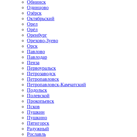
Обнинск
Одинцово
Озёрск
Октябрьский
Орел
Орёл
Оренбург
Орехово-Зуево
Орск
Павлово
Павлодар
Пенза
Первоуральск
Петрозаводск
Петропавловск
Петропавловск-Камчатский
Подольск
Полевской
Прокопьевск
Псков
Пушкин
Пушкино
Пятигорск
Радужный
Рославль