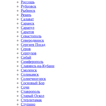
Россошь
Рубцовск
Рыбинск
Рязань
Салават
Саранск
Сарапул
Саратов
Севастополь
Северодвинск
Сергиев Посад
Серов
Серпухов
Сибай
Симферополь
Славянск-на-Кубани
Смоленск
Соликамск
Солнечногорск
Сосновый Бор
Сочи
Ставрополь
Старый Оскол
Стерлитамак
Ступино