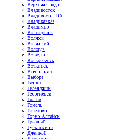
Верхняя Салда
Владивосток
Владивосток Юг
Владикавказ
Владимир
Волгодонск
Волжск
Волжский
Вологда
Воркута
Воскресенск
Воткинск
Всеволожск
Выборг
Гатчина
Геленджик
Георгиевск
Глазов
Гомель
Горелово
Горно-Алтайск
Грозный
Губкинский
Джанкой
Дзержинск