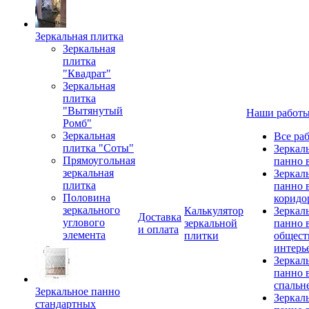
Зеркальная плитка
Зеркальная
плитка
"Квадрат"
Зеркальная
плитка
"Вытянутый
Наши работ
Ромб"
Зеркальная
Все ра
плитка "Соты"
Зеркал
Прямоугольная
панно 
зеркальная
Зеркал
плитка
панно 
Половина
коридо
зеркального
Калькулятор
Зеркал
Доставка
углового
зеркальной
панно 
и оплата
элемента
плитки
общест
интерь
Зеркал
панно 
спальн
Зеркальное панно
Зеркал
стандартных