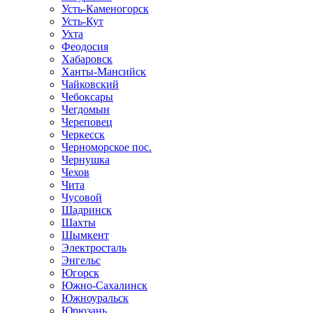
Усть-Каменогорск
Усть-Кут
Ухта
Феодосия
Хабаровск
Ханты-Мансийск
Чайковский
Чебоксары
Чегдомын
Череповец
Черкесск
Черноморское пос.
Чернушка
Чехов
Чита
Чусовой
Шадринск
Шахты
Шымкент
Электросталь
Энгельс
Югорск
Южно-Сахалинск
Южноуральск
Юрюзань