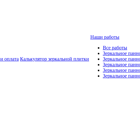
Наши работы
Все работы
Зеркальное панн
 и оплата
Калькулятор зеркальной плитки
Зеркальное панн
Зеркальное панн
Зеркальное панно
Зеркальное панн