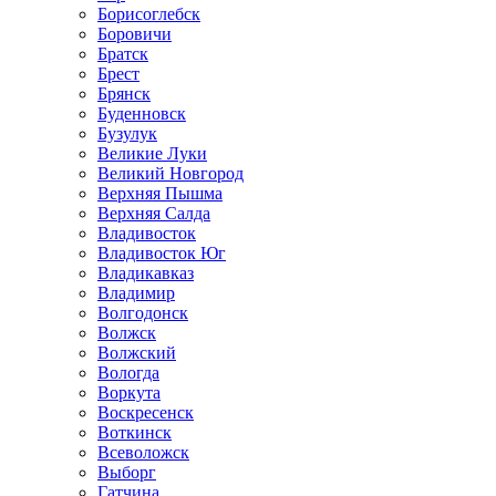
Борисоглебск
Боровичи
Братск
Брест
Брянск
Буденновск
Бузулук
Великие Луки
Великий Новгород
Верхняя Пышма
Верхняя Салда
Владивосток
Владивосток Юг
Владикавказ
Владимир
Волгодонск
Волжск
Волжский
Вологда
Воркута
Воскресенск
Воткинск
Всеволожск
Выборг
Гатчина