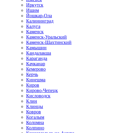
Иркутск
Ишим
Йошкар-Ола
Калининград
Калуга
Каменск
Каменск-Уральский
Каменск-Шахтинский
Камышин
Кандалакша
Караганда
Качканар
Кемерово
Керчь
Кинешма
Киров
Кирово-Чепецк
Кисловодск
Клин
Клинцы
Ковров
Когалым
Коломна
Колпино