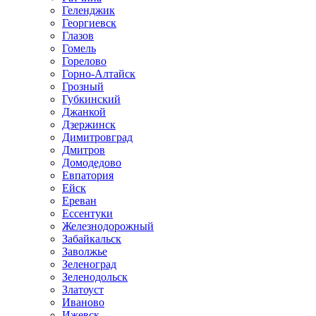
Геленджик
Георгиевск
Глазов
Гомель
Горелово
Горно-Алтайск
Грозный
Губкинский
Джанкой
Дзержинск
Димитровград
Дмитров
Домодедово
Евпатория
Ейск
Ереван
Ессентуки
Железнодорожный
Забайкальск
Заволжье
Зеленоград
Зеленодольск
Златоуст
Иваново
Ижевск