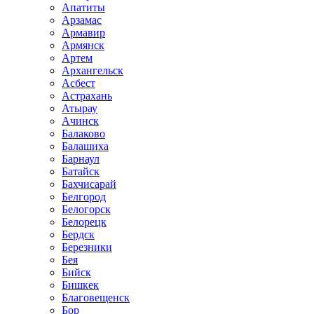
Апатиты
Арзамас
Армавир
Армянск
Артем
Архангельск
Асбест
Астрахань
Атырау
Ачинск
Балаково
Балашиха
Барнаул
Батайск
Бахчисарай
Белгород
Белогорск
Белорецк
Бердск
Березники
Бея
Бийск
Бишкек
Благовещенск
Бор