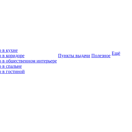
о в кухне
Ещё
о в коридоре
Пункты выдачи
Полезное
о в общественном интерьере
 в спальне
о в гостиной