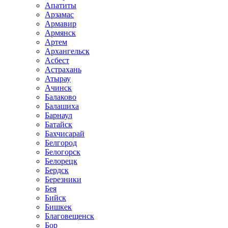
Апатиты
Арзамас
Армавир
Армянск
Артем
Архангельск
Асбест
Астрахань
Атырау
Ачинск
Балаково
Балашиха
Барнаул
Батайск
Бахчисарай
Белгород
Белогорск
Белорецк
Бердск
Березники
Бея
Бийск
Бишкек
Благовещенск
Бор