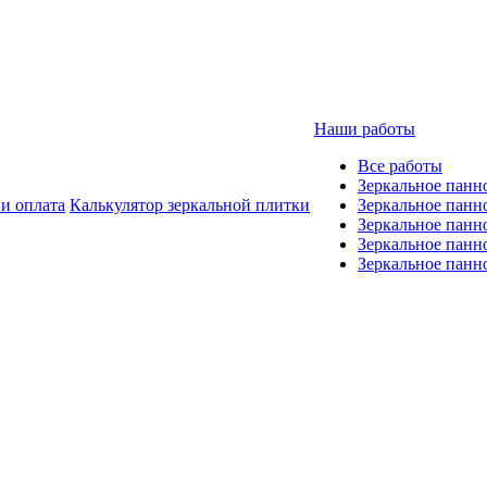
Наши работы
Все работы
Зеркальное панн
 и оплата
Калькулятор зеркальной плитки
Зеркальное панн
Зеркальное панн
Зеркальное панно
Зеркальное панн