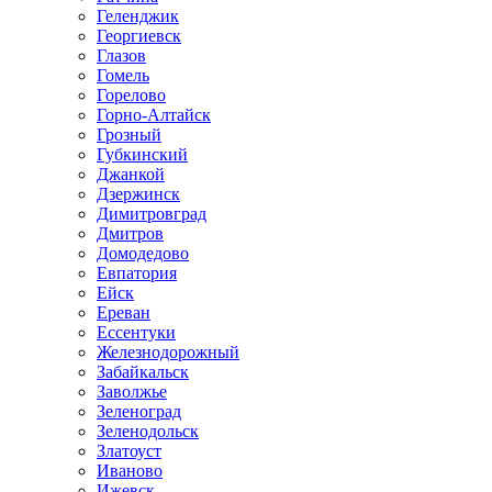
Геленджик
Георгиевск
Глазов
Гомель
Горелово
Горно-Алтайск
Грозный
Губкинский
Джанкой
Дзержинск
Димитровград
Дмитров
Домодедово
Евпатория
Ейск
Ереван
Ессентуки
Железнодорожный
Забайкальск
Заволжье
Зеленоград
Зеленодольск
Златоуст
Иваново
Ижевск