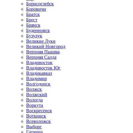
Борисоглебск
Боровичи
Братск
Брест
Брянск
Буденновск
Бузулук
Великие Луки
Великий Новгород
Верхняя Пышма
Верхняя Салда
Владивосток
Владивосток Юг
Владикавказ
Владимир
Волгодонск
Волжск
Волжский
Вологда
Воркута
Воскресенск
Воткинск
Всеволожск
Выборг
Гатчина