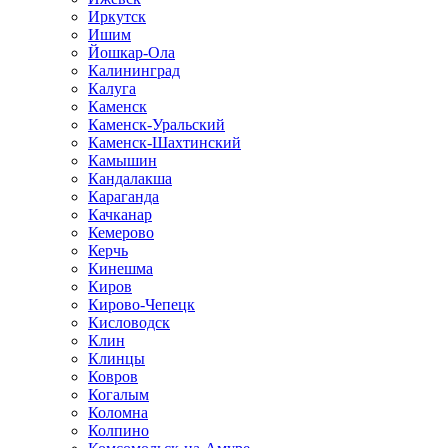
Иркутск
Ишим
Йошкар-Ола
Калининград
Калуга
Каменск
Каменск-Уральский
Каменск-Шахтинский
Камышин
Кандалакша
Караганда
Качканар
Кемерово
Керчь
Кинешма
Киров
Кирово-Чепецк
Кисловодск
Клин
Клинцы
Ковров
Когалым
Коломна
Колпино